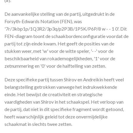
(#).
De aanvankelijke stelling van de partij, uitgedrukt in de
Forsyth-Edwards Notation (FEN), was
'7r/3kbp1p/1Q3R2/3p3q/p2P3B/1P5K/P6P/8 w - - 1 0'. Dit
FEN-diagram toont de schaakbordenconfiguratie voordat de
partij tot zijn einde kwam. Het geeft de posities van de
stukken weer, met 'w' voor de witte speler, '- -' voor de
beschikbaarheid van rokademogelijkheden, '1' voor de
zetnummering en '0' voor de halftelling van zetten.
Deze specifieke partij tussen Shirov en Andreikin heeft veel
belangstelling getrokken vanwege het indrukwekkende
einde. Het bewijst de creativiteit en strategische
vaardigheden van Shirov in het schaakspel. Het verloop van
de partij, dat niet in dit specifieke fragment wordt getoond,
heeft waarschijnlijk geleid tot deze onvermijdelijke
schaakmat in slechts twee zetten.